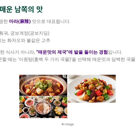
 매운 남쪽의 맛
유명한
마라(麻辣)
맛으로 대표됩니다.
 훠궈, 궁보계정(궁보지딩)
키는 화자오와 불같은 고추
한 식사가 아니라,
“매운맛의 제국”에 발을 들이는 경험
입니다.
방문할 때는 ‘이원탕(홍백 두 가지 국물)’을 선택해 매운맛과 담백한 국
AI image