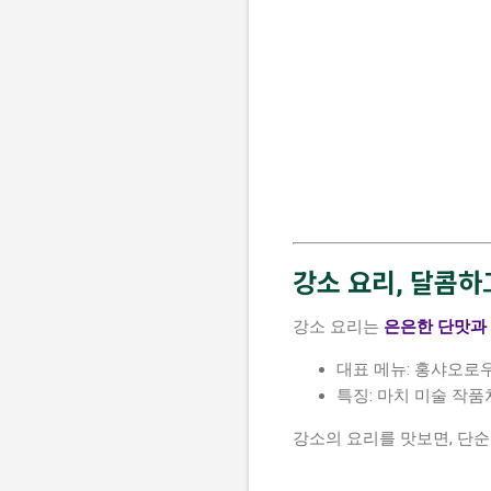
강소 요리, 달콤하
강소 요리는
은은한 단맛과
대표 메뉴: 홍샤오로우
특징: 마치 미술 작
강소의 요리를 맛보면, 단순