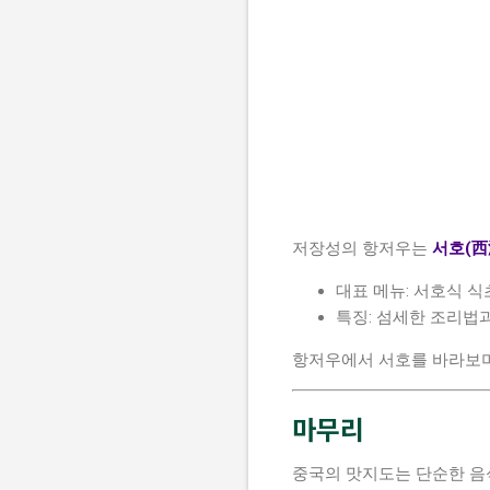
저장성의 항저우는
서호(西
대표 메뉴: 서호식 식
특징: 섬세한 조리법과
항저우에서 서호를 바라보며
마무리
중국의 맛지도는 단순한 음