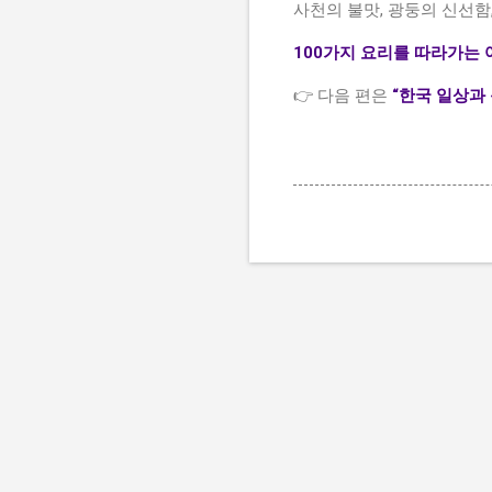
사천의 불맛, 광둥의 신선함
100가지 요리를 따라가는 
👉 다음 편은
“한국 일상과 