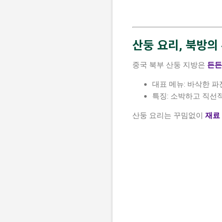
산둥 요리, 북방의
중국 북부 산둥 지방은
든든
대표 메뉴: 바삭한 파
특징: 소박하고 직선
산둥 요리는 꾸밈없이
재료